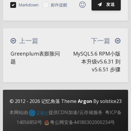
发送
Markdown
邮件提醒
|´・ω・)ノ
ヾ(≧∇≦*)ゝ
(☆ω☆)
（╯‵□′）╯︵┴─┴
￣﹃￣
(/ω＼)
上一篇
下一篇
∠( ᐛ 」∠)＿
(๑•̀ㅁ•́ฅ)
→_→
Greenplum表膨胀问
MySQL5.6 RPM小版
୧(๑•̀⌄•́๑)૭
٩(ˊᗜˋ*)و
(ノ°ο°)ノ
夜间模式
题
本升级v5.6.31 到
(´இ皿இ｀)
⌇●﹏●⌇
(ฅ´ω`ฅ)
v5.6.51 步骤
Sans Serif
Serif
(╯°A°)╯︵○○○
φ(￣∇￣o)
浅阴影
深阴影
ヾ(´･ ･｀｡)ノ"
( ง ᵒ̌皿ᵒ̌)ง⁼³₌₃
(ó﹏ò｡)
Σ(っ °Д °;)っ
( ,,´･ω･)ﾉ"(´っω･｀｡)
关闭
日落
暗化
灰度
© 2012 - 2026
记忆角落
Theme
Argon
By solstice23
╮(╯▽╰)╭
o(*////▽////*)q
＞﹏＜
本网站由
提供CDN加速/云存储服务
粤ICP备
( ๑´•ω•) "(ㆆᴗㆆ)
14056850号
粤公网安备44180302000234号