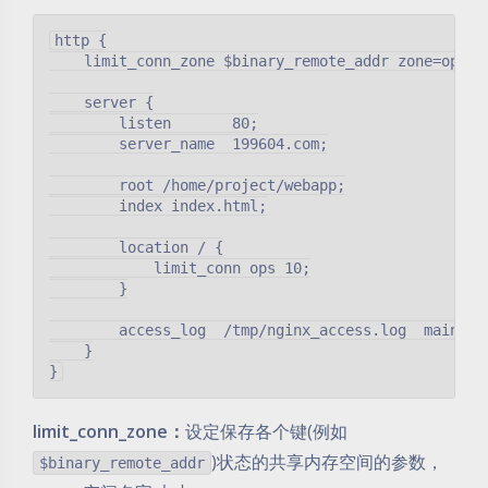
http {

    limit_conn_zone $binary_remote_addr zone=ops:10
    server {

        listen       80;

        server_name  199604.com;

        root /home/project/webapp;

        index index.html;

        location / {

            limit_conn ops 10;

        }

        access_log  /tmp/nginx_access.log  main;

    }

limit_conn_zone：
设定保存各个键(例如
)状态的共享内存空间的参数，
$binary_remote_addr