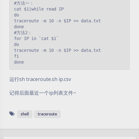
#方法一：

cat $1|while read IP

do

traceroute -m 10 -n $IP >> data.txt

done

#方法2：

for IP in `cat $1`

do

traceroute -m 10 -n $IP >> data.txt

fi

done
运行sh traceroute.sh ip.csv
记得后面最近一个ip列表文件~
shell
traceroute