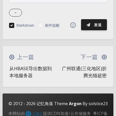
发送
Markdown
邮件提醒
|´・ω・)ノ
ヾ(≧∇≦*)ゝ
(☆ω☆)
（╯‵□′）╯︵┴─┴
￣﹃￣
(/ω＼)
上一篇
下一篇
∠( ᐛ 」∠)＿
(๑•̀ㅁ•́ฅ)
→_→
夜间模式
从HBASE导出数据到
广州联通(三化地区)折
୧(๑•̀⌄•́๑)૭
٩(ˊᗜˋ*)و
(ノ°ο°)ノ
本地服务器
腾光猫超密
Sans Serif
Serif
(´இ皿இ｀)
⌇●﹏●⌇
(ฅ´ω`ฅ)
(╯°A°)╯︵○○○
φ(￣∇￣o)
浅阴影
深阴影
ヾ(´･ ･｀｡)ノ"
( ง ᵒ̌皿ᵒ̌)ง⁼³₌₃
(ó﹏ò｡)
关闭
日落
暗化
灰度
© 2012 - 2026
记忆角落
Theme
Argon
By solstice23
Σ(っ °Д °;)っ
( ,,´･ω･)ﾉ"(´っω･｀｡)
本网站由
提供CDN加速/云存储服务
粤ICP备
╮(╯▽╰)╭
o(*////▽////*)q
＞﹏＜