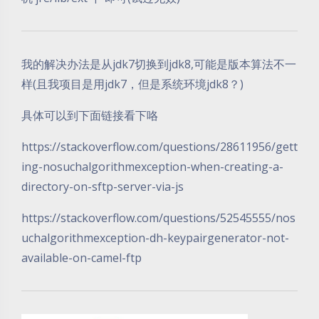
我的解决办法是从jdk7切换到jdk8,可能是版本算法不一
样(且我项目是用jdk7，但是系统环境jdk8？)
具体可以到下面链接看下咯
https://stackoverflow.com/questions/28611956/gett
ing-nosuchalgorithmexception-when-creating-a-
directory-on-sftp-server-via-js
https://stackoverflow.com/questions/52545555/nos
uchalgorithmexception-dh-keypairgenerator-not-
available-on-camel-ftp