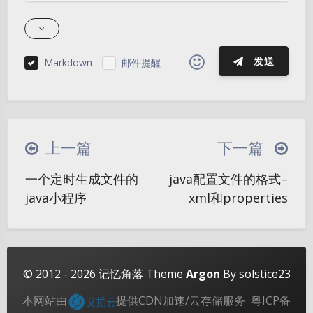
发送
Markdown
邮件提醒
|´・ω・)ノ
ヾ(≧∇≦*)ゝ
(☆ω☆)
（╯‵□′）╯︵┴─┴
￣﹃￣
(/ω＼)
上一篇
下一篇
∠( ᐛ 」∠)＿
(๑•̀ㅁ•́ฅ)
→_→
夜间模式
一个定时生成文件的
java配置文件的格式–
୧(๑•̀⌄•́๑)૭
٩(ˊᗜˋ*)و
(ノ°ο°)ノ
java小程序
xml和properties
Sans Serif
Serif
(´இ皿இ｀)
⌇●﹏●⌇
(ฅ´ω`ฅ)
(╯°A°)╯︵○○○
φ(￣∇￣o)
浅阴影
深阴影
ヾ(´･ ･｀｡)ノ"
( ง ᵒ̌皿ᵒ̌)ง⁼³₌₃
(ó﹏ò｡)
关闭
日落
暗化
灰度
© 2012 - 2026
记忆角落
Theme
Argon
By solstice23
Σ(っ °Д °;)っ
( ,,´･ω･)ﾉ"(´っω･｀｡)
本网站由
提供CDN加速/云存储服务
粤ICP备
╮(╯▽╰)╭
o(*////▽////*)q
＞﹏＜