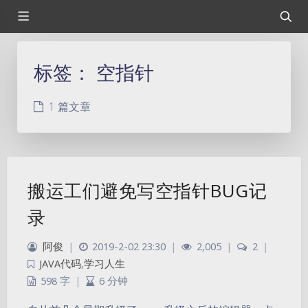
标签：
空指针
1 篇文章
搬运工们避免写空指针BUG记
录
阿俊
|
2019-2-02 23:30
|
2,005
|
2
|
JAVA代码
,
学习人生
598 字
|
6 分钟