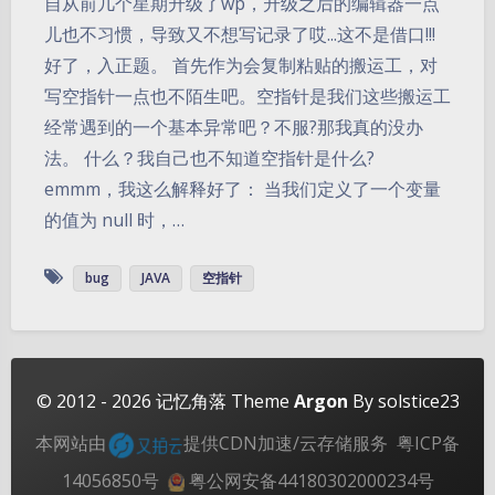
自从前几个星期升级了wp，升级之后的编辑器一点
儿也不习惯，导致又不想写记录了哎...这不是借口!!!
好了，入正题。 首先作为会复制粘贴的搬运工，对
写空指针一点也不陌生吧。空指针是我们这些搬运工
经常遇到的一个基本异常吧？不服?那我真的没办
法。 什么？我自己也不知道空指针是什么?
emmm，我这么解释好了： 当我们定义了一个变量
的值为 null 时，…
夜间模式
bug
JAVA
空指针
Sans Serif
Serif
浅阴影
深阴影
关闭
日落
暗化
灰度
© 2012 - 2026
记忆角落
Theme
Argon
By solstice23
本网站由
提供CDN加速/云存储服务
粤ICP备
14056850号
粤公网安备44180302000234号