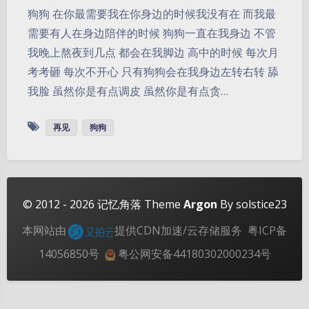
狗狗 在你最需要我在你身边的时候我没有在 而我最
需要有人在身边陪伴的时候 狗狗一直在我身边 不管
我晚上熬夜到几点 都会在我脚边 高中的时候 每次月
考考砸 每次不开心 只有狗狗会在我身边左转右转 舔
我脸 虽然你是有点调皮 虽然你是有点贪…
夜间模式
再见
狗狗
Sans Serif
Serif
浅阴影
深阴影
© 2012 - 2026
记忆角落
Theme
Argon
By solstice23
关闭
日落
暗化
灰度
本网站由
提供CDN加速/云存储服务
粤ICP备
14056850号
粤公网安备44180302000234号