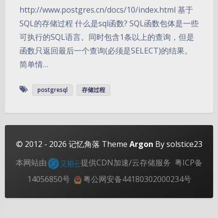
http://www.postgres.cn/docs/10/index.html 基于
SQL的存储过程 什么是sql函数? SQL函数包体是一些
可执行的SQL语言。同时包含1条以上的查询，但是
函数只返回最后一个查询(必须是SELECT)的结果。
简单情…
夜间模式
postgresql
存储过程
Sans Serif
Serif
浅阴影
深阴影
© 2012 - 2026
记忆角落
Theme
Argon
By solstice23
关闭
日落
暗化
灰度
本网站由
提供CDN加速/云存储服务
粤ICP备
14056850号
粤公网安备44180302000234号