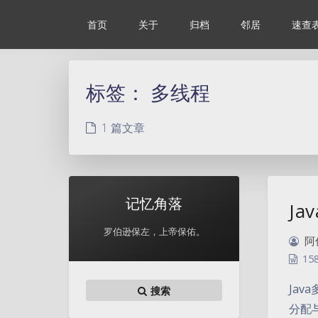
首页
关于
归档
邻居
速查
标签：
多线程
1 篇文章
记忆角落
J
罗伯逊保左，上帝保佑。
阿
15
Jav
搜索
分配