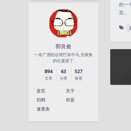
的一
至…
郭良俊
一名广漂的运维打杂牛马,无棱角
的社畜罢了.
894
63
527
文章
分类
标签
首页
关于
归档
邻居
速查表