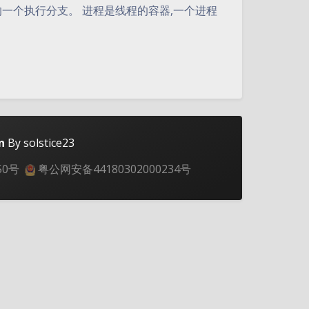
的一个执行分支。 进程是线程的容器,一个进程
n
By solstice23
夜间模式
50号
粤公网安备44180302000234号
Sans Serif
Serif
浅阴影
深阴影
关闭
日落
暗化
灰度