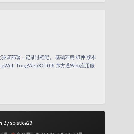
夜间模式
化验证部署，记录过程吧。 基础环境 组件 版本
ongWeb TongWeb8.0.9.06 东方通Web应用服
Sans Serif
Serif
浅阴影
深阴影
关闭
日落
暗化
灰度
n
By solstice23