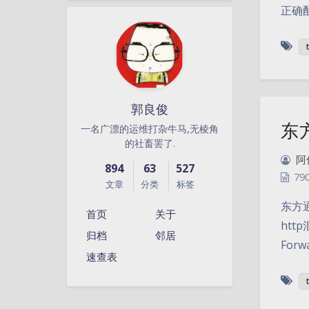
正确
郭良俊
东
一名广漂的运维打杂牛马,无棱角
的社畜罢了.
阿
894
63
527
79
文章
分类
标签
东方通
首页
关于
http
归档
邻居
Forw
速查表