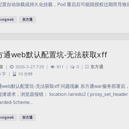
配置自动加载或持久化挂载，Pod 重启后可能因授权过期而导致
tongweb
东方通
方通web默认配置坑-无法获取xff
俊
|
2026-3-27 7:29
|
811
|
0
|
东方通
0 字
|
10 分钟
web默认配置坑-无法获取xff 问题现象 东方通war服务部署后，通过ng
混淆请求，浏览器报错： location /airedo2 { proxy_set_header Hos
arded-Scheme…
tongweb
东方通