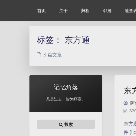
首页
关于
归档
邻居
速查
标签：
东方通
3 篇文章
记忆角落
东
凡是过去，皆为序章。
阿
82
东方通
搜索
件 (