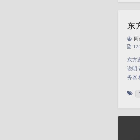
东
阿
12
东方
说明 基
务器 