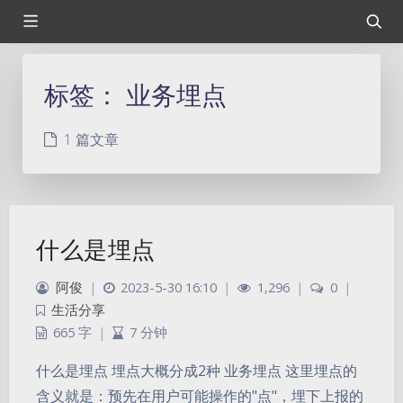
标签：
业务埋点
1 篇文章
什么是埋点
阿俊
|
2023-5-30 16:10
|
1,296
|
0
|
生活分享
665 字
|
7 分钟
什么是埋点 埋点大概分成2种 业务埋点 这里埋点的
含义就是：预先在用户可能操作的"点"，埋下上报的