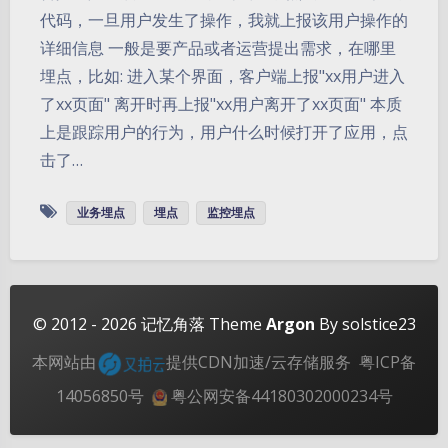
代码，一旦用户发生了操作，我就上报该用户操作的
详细信息 一般是要产品或者运营提出需求，在哪里
埋点，比如: 进入某个界面，客户端上报"xx用户进入
了xx页面" 离开时再上报"xx用户离开了xx页面" 本质
上是跟踪用户的行为，用户什么时候打开了应用，点
击了…
夜间模式
业务埋点
埋点
监控埋点
Sans Serif
Serif
浅阴影
深阴影
关闭
日落
暗化
灰度
© 2012 - 2026
记忆角落
Theme
Argon
By solstice23
本网站由
提供CDN加速/云存储服务
粤ICP备
14056850号
粤公网安备44180302000234号